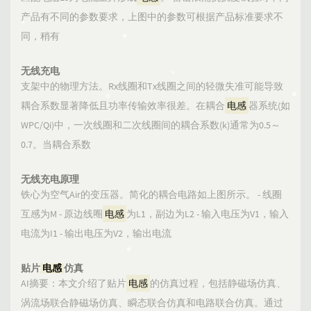
产品有不同的参数要求，上图中的参数可根据产品标准要求不
同，稍有
无线充电
支架中的物理方法。Rx线圈和Tx线圈之间的轻微失准可能导致
耦合系数显著降低且功率传输效率很差。在耦合
电感
器系统(如
WPC/Qi)中，一次线圈和二次线圈间的耦合系数(k)通常为0.5～
0.7。当耦合系数
无线充电原理
铁心为空气Air的变压器。简化的耦合电路如上图所示。 - 线圈
互感为M - 原边线圈
电感
为L1，副边为L2 - 输入电压为V1，输入
电流为I1 - 输出电压为V2，输出电流
贴片
电感
仿真
AI摘要：本文介绍了贴片
电感
的仿真过程，包括静磁场仿真、
涡流场联合静磁场仿真、瞬态联合仿真和电路联合仿真。通过