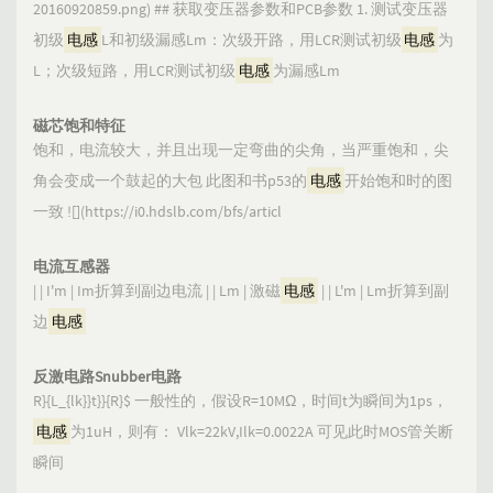
20160920859.png) ## 获取变压器参数和PCB参数 1. 测试变压器
初级
电感
L和初级漏感Lm：次级开路，用LCR测试初级
电感
为
L；次级短路，用LCR测试初级
电感
为漏感Lm
磁芯饱和特征
饱和，电流较大，并且出现一定弯曲的尖角，当严重饱和，尖
角会变成一个鼓起的大包 此图和书p53的
电感
开始饱和时的图
一致 ![](https://i0.hdslb.com/bfs/articl
电流互感器
| | I'm | Im折算到副边电流 | | Lm | 激磁
电感
| | L'm | Lm折算到副
边
电感
反激电路Snubber电路
R}{L_{lk}}t}}{R}$ 一般性的，假设R=10MΩ，时间t为瞬间为1ps，
电感
为1uH，则有： Vlk=22kV,Ilk=0.0022A 可见此时MOS管关断
瞬间