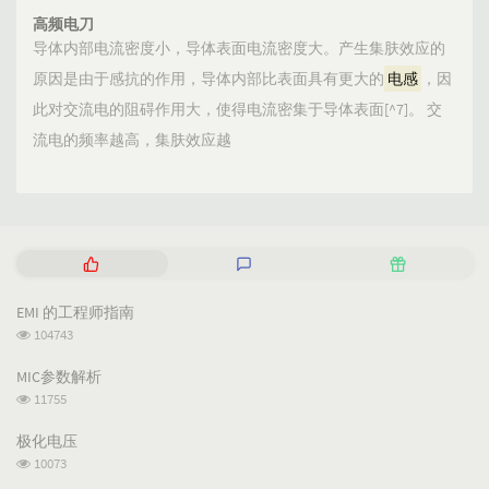
高频电刀
导体内部电流密度小，导体表面电流密度大。产生集肤效应的
原因是由于感抗的作用，导体内部比表面具有更大的
电感
，因
此对交流电的阻碍作用大，使得电流密集于导体表面[^7]。 交
流电的频率越高，集肤效应越
P
L
R
o
a
a
p
t
n
EMI 的工程师指南
u
e
d
浏
104743
l
s
o
览
a
t
m
次
MIC参数解析
数:
r
c
a
浏
11755
a
o
r
览
次
r
m
t
极化电压
数:
t
m
i
浏
10073
i
e
c
览