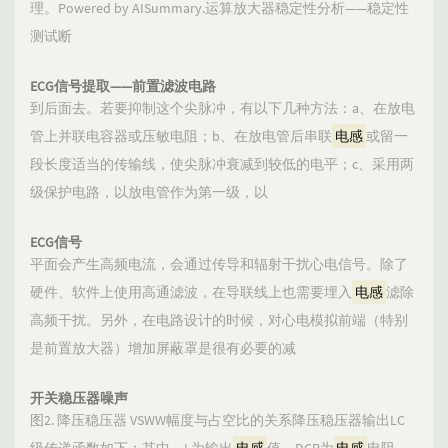
理。Powered by AISummary.运算放大器稳定性分析——稳定性
测试断
ECG信号提取——前置滤波电路
到后面去。若要抑制这个尖脉冲，有以下几种方法：a、在放电
管上并联电容器或压敏电阻；b、在放电管后串联
电感
或留一
段长度适当的传输线，使尖脉冲衰减到较低的电平；c、采用两
级保护电路，以放电管作为第一级，以
ECG信号
平面会产生高频电流，会通过传导和辐射干扰心电信号。除了
硬件、软件上使用高通滤波，在导联线上也需要埋入
电感
滤除
高频干扰。另外，在电路设计的时候，对心电模拟前端（特别
是前置放大器）增加屏蔽罩是很有必要的减
开关稳压器噪声
图2. 降压稳压器 VSWW幅度与占空比的关系降压稳压器输出LC