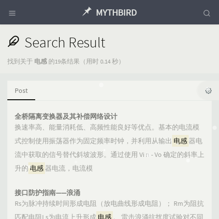
MYTHBIRD
Search Result
找到关于
电感
的19条结果（用时 0.14 秒）
Post
全桥隔离变换器及其补偿网络设计
换速率高、能量消耗低、高频性能良好等优点。基本的电流模
式控制使用振荡器作为固定频率时钟，并利用从输出
电感
器电
流中获取的信号替代斜坡波形。通过使用 Vi n - Vo 确定的斜率上
升的
电感
器电流，电流模
接口防护指南——浪涌
Rs为脉冲持续时间形成电阻（放电曲线形成电阻）； Rm为阻抗
匹配电阻Ls为电流上升形成
电感
。 雷击浪涌抗扰度试验对不同