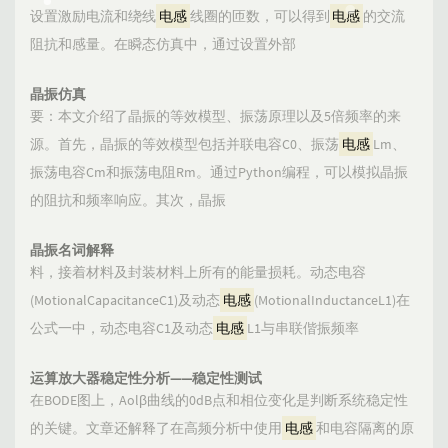
设置激励电流和绕线
电感
线圈的匝数，可以得到
电感
的交流
阻抗和感量。在瞬态仿真中，通过设置外部
晶振仿真
要：本文介绍了晶振的等效模型、振荡原理以及5倍频率的来
源。首先，晶振的等效模型包括并联电容C0、振荡
电感
Lm、
振荡电容Cm和振荡电阻Rm。通过Python编程，可以模拟晶振
的阻抗和频率响应。其次，晶振
晶振名词解释
料，接着材料及封装材料上所有的能量损耗。动态电容
(MotionalCapacitanceC1)及动态
电感
(MotionalInductanceL1)在
公式一中，动态电容C1及动态
电感
L1与串联偕振频率
运算放大器稳定性分析——稳定性测试
在BODE图上，Aolβ曲线的0dB点和相位变化是判断系统稳定性
的关键。文章还解释了在高频分析中使用
电感
和电容隔离的原