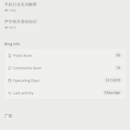
次
c
n
l
手机行业名词解释
数:
l
t
e
浏
7448
览
e
s
s
次
s
声学相关基础知识
数:
浏
6873
览
次
数:
Blog Info
Posts Num
83
Comments Num
14
Operating Days
11 Y 223 D
Last activity
5 Days Ago
广告