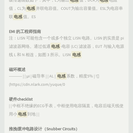
级传递函数如下：其中，L为输出
电感
值，DCR为
电感
电阻
值，CL为
电感
并联电容值。COUT为输出容量值。ESL为电容串
联
电感
值。ES
EMI 的工程师指南
注：LISN 可能包含一个或多个独立 LISN 电路。LISN 的实质是 pi
滤波器网络。通过低通
电感
-电容 (LC) 滤波器，EUT 与输入电源
线 L 和 N 相连，如图 3 所示。LISN
电感
磁环概述
----------- | | μi | 磁导率 | | AL |
电感
系数，精度5% | ![]
(https://cdn.nlark.com/yuque/0
硬件checklist
| | 中框不绝缘的ECG手表，中框使用电容隔直，电容后端天线使
用小
电感
到地 | |
推挽缓冲电路设计（Snubber Circuits）