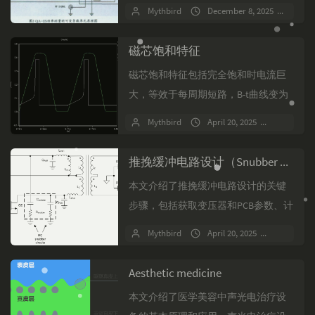
路使用继电器切换组合负载，并通过
Mythbird
December 8, 2025
No 
分压电路获取输出电压。功率测量电
路的核心是宽带四象限乘法器...
磁芯饱和特征
磁芯饱和特征包括完全饱和时电流巨
大，等效于每周期短路，B-t曲线变为
圆顶；正常工作时B在0.25T以下，临
Mythbird
April 20, 2025
No com
界导通，电流满载完美三角波，B能退
磁到0；临界饱...
推挽缓冲电路设计（Snubber Circuits）
本文介绍了推挽缓冲电路设计的关键
步骤，包括获取变压器和PCB参数、计
算RC值的方法一和方法二。方法一涉
Mythbird
April 20, 2025
No com
及测试电压波形、计算寄生电感和特
征阻抗，而方法二使用...
Aesthetic medicine
本文介绍了医学美容中声光电治疗设