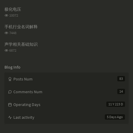
a
o
r
览
次
r
m
t
极化电压
数:
t
m
i
浏
10072
i
e
c
览
次
c
n
l
手机行业名词解释
数:
l
t
e
浏
7448
览
e
s
s
次
s
声学相关基础知识
数:
浏
6872
览
次
数:
Blog Info
Posts Num
83
Comments Num
14
Operating Days
11 Y 223 D
Last activity
5 Days Ago