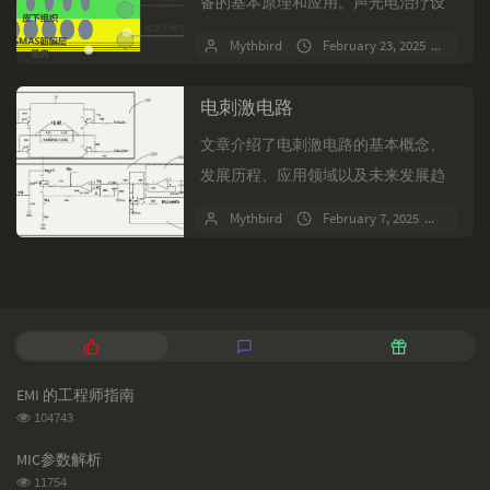
备的基本原理和应用。声光电治疗设
备包括激光、射频和超声波技术，可
Mythbird
February 23, 2025
No 
针对不同皮肤层进行治疗，解决各种
皮肤问题。聚焦超声通过高强...
电刺激电路
文章介绍了电刺激电路的基本概念、
发展历程、应用领域以及未来发展趋
势。电刺激电路通过电刺激来治疗疾
Mythbird
February 7, 2025
No c
病，已广泛应用于康复医学、神经科
学等领域，未来有望在更多领...
P
L
R
o
a
a
p
t
n
EMI 的工程师指南
u
e
d
浏
104743
l
s
o
览
a
t
m
次
MIC参数解析
数:
r
c
a
浏
11754