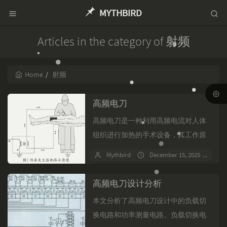
MYTHBIRD
Articles in the category of 射频
Home
射频
高频电刀
高频电刀是一种利用高频电流对人体
组织进行加热的手术设备，其工作原
理基于欧姆定律，通过电压和电流的
Mythbird
December 15, 2025
No
作用使组织电阻增加，从而实现切割
和凝血。电刀分为单极和双极...
高频电刀设计分析
本文分析了高频电刀设计中的负载切
换电路和功率测量电路。负载切换电