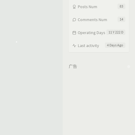
Posts Num
83
Comments Num
14
Operating Days
11 Y 222 D
Last activity
4 Days Ago
广告