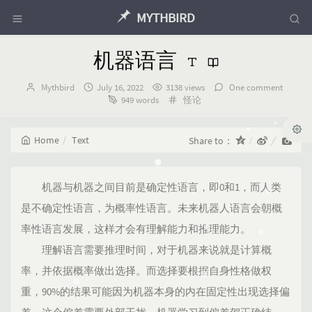
MYTHBIRD
机器语言
Author：
发
Mythbird
July 16, 2022
3138 views
One comment
布
Categories：
949 words
怪论
时
间：
Home
Text
Share to：
机器与机器之间目前是确定性语言，即0和1，而人类
是不确定性语言，为概率性语言。未来机器人语言会朝概
率性语言发展，这样才会有理解能力和推理能力。
理解语言需要推理时间，对于机器来说就是计算概
率，并依据概率做出选择。而选择要根据自身性格做权
重，90%的结果可能因为机器本身的内在固定性出现选择偏