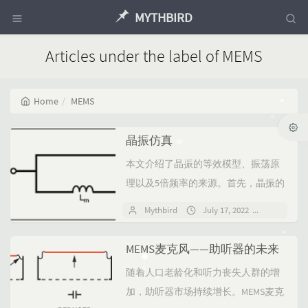
MYTHBIRD
Articles under the label of MEMS
Home
MEMS
晶振仿真
本文介绍了晶振的等效模型、振荡原
理以及5倍频率的来源。首先，晶振的
等效模型包括并联电容C0、振荡电感
Mythbird
July 17, 2022
No comm
Lm、振荡电容Cm和振荡电阻Rm。通
过Python编程...
MEMS麦克风——助听器的未来
随着人口老龄化和听力丧失人群的增
加，助听器市场持续增长。MEMS麦克