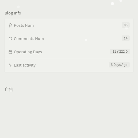
览
次
数:
Blog Info
Posts Num
83
Comments Num
14
Operating Days
11 Y 222 D
Last activity
3 Days Ago
广告