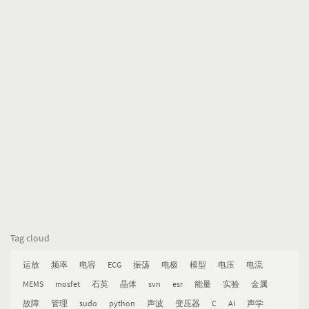
Tag cloud
运放
频率
电容
ECG
振荡
电极
模型
电压
电流
MEMS
mosfet
石英
晶体
svn
esr
能量
实验
金属
故障
管理
sudo
python
声波
变压器
C
AI
声学