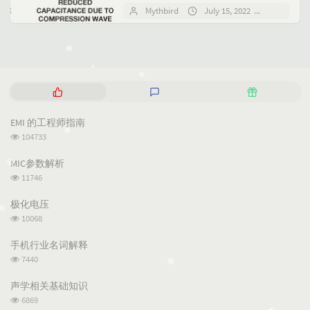
风作为助听器信号链前端的麦克风，
Mythbird
July 15, 2022
No comm
通过改善音频捕捉提高整体性能并降
低功耗。与传统的ECM...
P
L
R
o
a
a
p
t
n
EMI 的工程师指南
u
e
d
浏
104733
l
s
o
览
a
t
m
次
MIC参数解析
数:
r
c
a
浏
11746
a
o
r
览
次
r
m
t
极化电压
数:
t
m
i
浏
10068
i
e
c
览
次
c
n
l
手机行业名词解释
数:
l
t
e
浏
7440
览
e
s
s
次
s
声学相关基础知识
数:
浏
6869