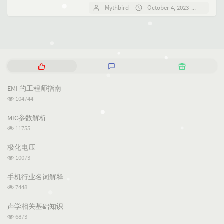
故障管理、ODM供方研发管理等方
Mythbird
October 4, 2023
No co
面。详细阐述了故障描述、影响分
析、更改措施、故障根因分析等...
P
L
R
o
a
a
p
t
n
EMI 的工程师指南
u
e
d
浏
104744
l
s
o
览
a
t
m
次
MIC参数解析
数:
r
c
a
浏
11755
a
o
r
览
次
r
m
t
极化电压
数:
t
m
i
浏
10073
i
e
c
览
次
c
n
l
手机行业名词解释
数:
l
t
e
浏
7448
览
e
s
s
次
s
声学相关基础知识
数:
浏
6873