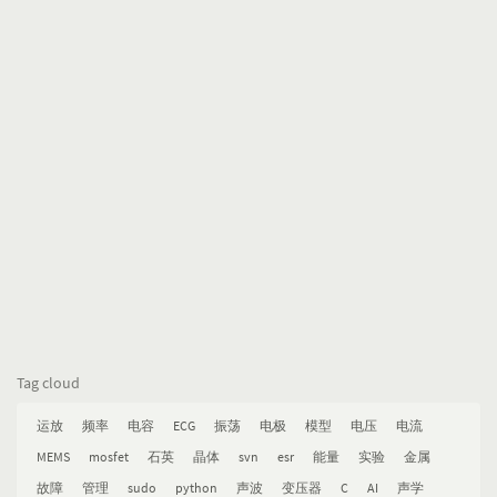
Tag cloud
运放
频率
电容
ECG
振荡
电极
模型
电压
电流
MEMS
mosfet
石英
晶体
svn
esr
能量
实验
金属
故障
管理
sudo
python
声波
变压器
C
AI
声学