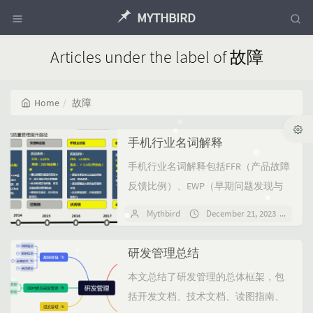
MYTHBIRD
Articles under the label of 故障
Home
故障
手机行业名词解释
手机行业名词解释包括FFR（产品故障
反馈比例）、EWP（早期问题发现与
解决）、NPS（客户净推荐值）、
Mythbird
December 21, 2023
No
PQCT（产品开发质量分析）、
DRB（交付方案评审）...
研发管理总结
本文总结了研发管理的总体框架，包
括开发文档、技术文档、读图指南、