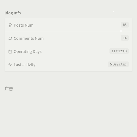
览
次
数:
Blog Info
Posts Num
83
Comments Num
14
Operating Days
11 Y 223 D
Last activity
5 Days Ago
广告