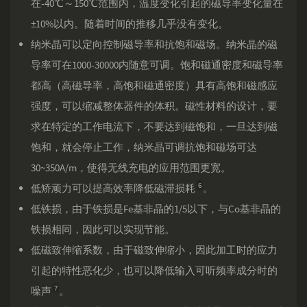
在-40℃～150℃范围内，温度变化引起的磁导率变化量在
±10%以内。随着时间的推移几乎没有变化。
纳米晶可以定向控制磁导率和抗饱和磁场。纳米晶的磁
导率可在1000-30000内随意可调。饱和磁通密度和磁导率
都高（高磁导率，高饱和磁通密度）具有高饱和磁感应
强度，可以缩减整体器件的体积。磁性材料的设计，要
求在特定的工作电流下，不要达到磁饱和，一旦达到磁
饱和，就会停止工作，纳米晶可调抗饱和磁场可达
30~350A/m，使得无线充电的应用范围更宽。
6
低矫顽力可以提高效率降低磁滞损耗
。
低铁损，由于铁损是Fe基非晶的1/5以下，与Co基非晶的
铁损相同，因此可以实现节能。
低磁致伸缩系数，由于磁致伸缩小，因此加工时的应力
引起的特性恶化少，也可以降低输入可听频率成分时的
7
噪声
。