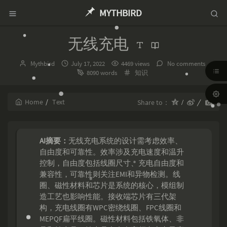
MYTHBIRD
无线充电
Author：
发
Mythbird
July 17, 2022
4469 views
No comments
布
Categories：
8090 words
知识
时
间：
Home
Text
Share to：
AI摘要：
无线充电系统的设计需考虑效率、
自由度和可靠性。效率涉及充电速度和温升
控制，自由度包括线圈尺寸、充电自由度和
兼容性，可靠性则关注EMI和异物检测。线
圈、磁性材料和芯片是系统的核心，模组制
造工艺也影响性能。接收端芯片有三代架
构，充电线圈有WPC密绕线圈、FPC线圈和
MEPQF扁平线圈。磁性材料包括铁氧体、非