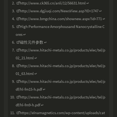
http://www.ck365.cn/anli/12/56631.html
↩
http://www.dgjiuqi.com/NewsView.asp?ID=1747
↩
http://www.bmgchina.com/shownew.aspx?id=771
↩
High Performance Amorphousand Nanocrystalline C
ores
↩
磁性元件参数
↩
http://www.hitachi-metals.co.jp/products/elec/tel/p
02_21.html
↩
http://www.hitachi-metals.co.jp/products/elec/tel/p
01_63.html
↩
http://www.hitachi-metals.co.jp/products/elec/tel/p
df/hl-fm15-h.pdf
↩
http://www.hitachi-metals.co.jp/products/elec/tel/p
df/hl-fm9-h.pdf
↩
https://elnamagnetics.com/wp-content/uploads/cat