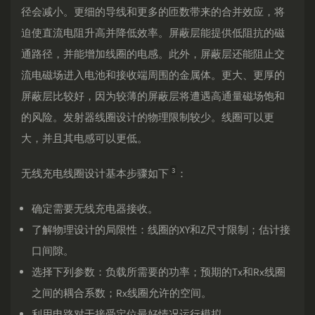
径会减小。更细的导线和更多的匝数带来的合并效应，将
迫使直流电阻升高并降低效率。屏蔽层能提供低阻抗的磁
通路径，并能增加线圈的电感。此外，屏蔽层还能阻止交
流电磁场进入电池和接收端周围的金属体。更大、更厚的
屏蔽层比较好，因为较薄的屏蔽层将遭遇高通量磁场饱和
的风险。发射器线圈设计的物理限制较少。线圈可以更
大，并且其电感可以更低。
3
无线充电线圈设计基本步骤如下
：
确定需要无线充电器接收。
了解物理设计的局限性：线圈的XY和Z尺寸限制；估计接
口间隙。
选择下列参数：负载所需要的功率；预期的Tx和Rx线圈
之间的耦合系数；Rx线圈允许的空间。
利用电路对于接受定位最好情况运行模拟。