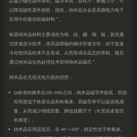
以减少磁性器件体积。磁导率高，损耗小，矫顽力小，可
以降低磁性器件损耗，因此，纳米晶合金是高频电力电子
4
应用中的最佳软磁材料
。
铁基纳米晶材料主要成份为铁、硅、硼、铜、铌，首先通
过快速急冷技术，使高温熔融的钢水快速冷却，由于急速
冷却使得晶粒来不及形成，从而形成非晶态的带材。随后
5
通过纳米晶化热处理技术获得纳米晶磁芯
。
纳米晶在无线充电方面的优势：
QI标准的频率在100~200k之间，纳米晶磁导率较高，而损
耗明显低于铁基非晶和铁氧体。高磁导率可以提高电感
量，从而减少绕线匝数，降低线圈尺寸（长宽或者直径
和厚度）。
纳米晶应用温度高，在-40°~+150°，稳定性优于铁氧体。