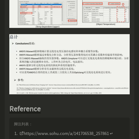
Reference
https://www.sohu.com/a/141706538_257861
↩