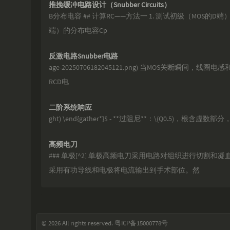
推挽缓冲电路设计（Snubber Circuits）
B分布电容 ## 计算RC——方法一 1. 测试初级（MOS的
端）的分布电容Cp
反激电路Snubber电路
age-20250706182045121.png) 当MOS关断瞬间，线圈电感
RCD电
二阶系统响应
ght) \end{gather*}$ - **过阻尼**：\(Q0.5)，根含虚数部
高频电刀
### 单极[^2] 单极高频电刀采用电路对组织进行切割
采用有功导线和电极将电流输出到手术部位。然
© 2026 All rights reserved.
粤ICP备15000778号