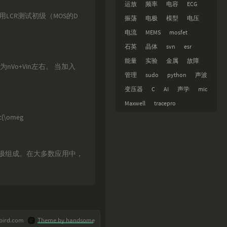
运放
频率
电容
ECG
用LCR测试初级（MOS的D
振荡
电极
模型
电压
电流
MEMS
mosfet
石英
晶体
svn
esr
能量
实验
金属
故障
Vo+Vin左右。 当加入
管理
sudo
python
声波
变压器
C
AI
声学
mic
Maxwell
tracepro
\omeg
极组成。在大多数应用中，
bird.com
Theme by handsome