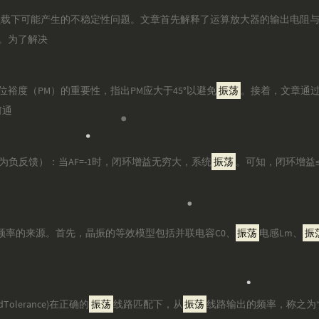
负载下可能产生的不稳定性问题。文章首先解释了运算放大器的输出电阻
。为了解决
裕度（PM）的重要性，指出PM应大于45°以避免
振荡
。接着，文章通过
何通
负反馈）：当AF=-1时，闭环增益无穷大，系统
振荡
。可知，闭环增益
频率的来源。首先，晶振的等效模型包括并联电容C0、
振荡
电感Lm、
振
Tolerance)在正确的
振荡
线路匹配下，从
振荡
线路输出的频率，称之为