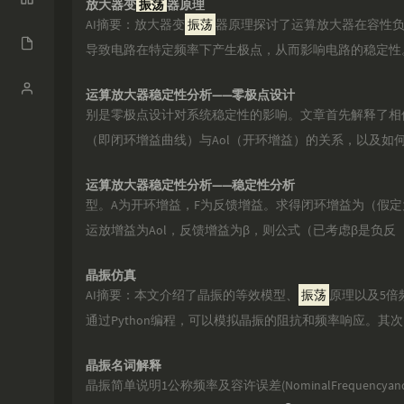
放大器变
振荡
器原理
AI摘要：放大器变
振荡
器原理探讨了运算放大器在容性
碎语
Categori
归档
导致电路在特定频率下产生极点，从而影响电路的稳定性
es
6
Gitee
Login
Pages
运算放大器稳定性分析——零极点设计
1
证书
别是零极点设计对系统稳定性的影响。文章首先解释了相位
Links
6
（即闭环增益曲线）与Aol（开环增益）的关系，以及如
时光机
0
留言板
运算放大器稳定性分析——稳定性分析
型。A为开环增益，F为反馈增益。求得闭环增益为（假定为
6
运放增益为Aol，反馈增益为β，则公式（已考虑β是负反
11
晶振仿真
0
AI摘要：本文介绍了晶振的等效模型、
振荡
原理以及5倍
0
通过Python编程，可以模拟晶振的阻抗和频率响应。其次
0
晶振名词解释
晶振简单说明1公称频率及容许误差(NominalFrequencyand