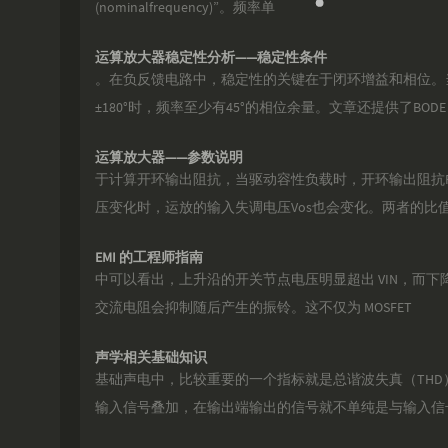
(nominalfrequency)”。频率单
运算放大器稳定性分析——稳定性条件
。在负反馈电路中，稳定性的关键在于闭环增益和相位。
±180°时，频率至少有45°的相位余量。文章还提供了BODE
运算放大器——参数说明
于计算开环输出阻抗，当驱动容性负载时，开环输出阻抗
压变化时，运放的输入失调电压Vos也会变化。两者的比
EMI 的工程师指南
中可以看出，上升沿的开关节点电压明显超出 VIN，而下降
交流电阻会抑制随后产生的振铃。这不仅为 MOSFET
声学相关基础知识
基础声电中，比较重要的一个指标就是总谐波失真（TH
输入信号叠加，在输出端输出的信号就不单纯是与输入信