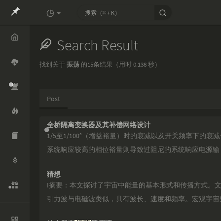
Search Result
Home
找到关于
振荡
的15条结果（用时 0.138 秒）
Cloud
Post
Openco
de
全桥隔离变换器及其补偿网络设计
Mythide
1/5至1/100°（增益裕量）时的衰减以及开关频率下
a
系统响应较高的相位裕量则导致过阻尼的系统响应电源输
RTD
猜想
Whisper
I摘要：本文探讨了宇宙中能量的基本形式和传播方式。
引力波与电磁波类似，具有波长、速度和频率。宏观宇宙
Aliyun
知识