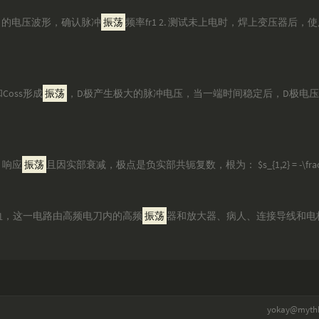
D端）的电压波形，确认脉冲
振荡
频率fr1 2. 测试未上电时，焊上变压器后，使
和Coss形成
振荡
，D极产生极大的脉冲电压，当一端时间稳定后，D极电压为n
分，响应
振荡
且因实部衰减，极点是负实部共轭复数，根为： $s_{1,2} = -\frac{
和凝血，这一电路由高频电刀内的高频
振荡
器和放大器、病人、连接导线和电
yokay@myth