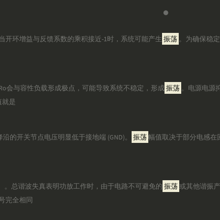
当开环增益与反馈系数的乘积接近-1时，系统可能产生
振荡
。为确保稳定
Ro会与容性负载形成极点，可能导致系统不稳定，形成
振荡
。电源电源抑
值就是
沿的开关节点电压明显低于接地端 (GND)。
振荡
幅值取决于部分电感在
D）。总谐波失真表明功放工作时，由于电路不可避免的
振荡
或其他谐振
号完全相同