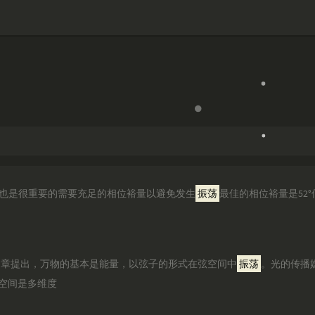
的衰减也是很重要的需要充足的相位裕量以避免发生
振荡
最佳的相位裕量是52
文章提出，万物的基本是能量，以弦子的形式在弦空间中
振荡
。光的传播
空间是多维度