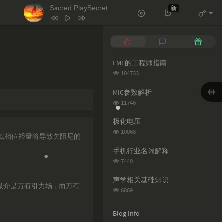
Sacred PlaySecret Place（雨声）
新
- 天逸 / 小欣 / 不识君
1
天堂岛之歌
蕊蕊蕊蕊！
P
L
R
2
Le monde est à toi
o
a
a
p
t
n
EMI 的工程师指南
Les Petits Chanteurs De Saint Marc
3
Salt
Ava Max
u
e
d
浏
104733
l
s
o
4
Naughty
Tim Minchin
览
次
a
t
m
MIC参数解析
5
月亮翻过小山坡
王海颖 / 孙圳翰
数:
r
c
a
浏
11746
a
o
r
览
6
Sacred PlaySecret Place（雨声）
次
r
m
t
极化电压
天逸 / 小欣 / 不识君
数:
t
m
i
浏
10068
°低相位裕量将导致欠阻尼的
览
i
e
c
次
c
n
l
手机行业名词解释
数:
l
t
e
浏
7440
览
e
s
s
次
s
声学相关基础知识
媒介是万有引力场，而万有
数:
浏
6869
览
次
Blog Info
数: