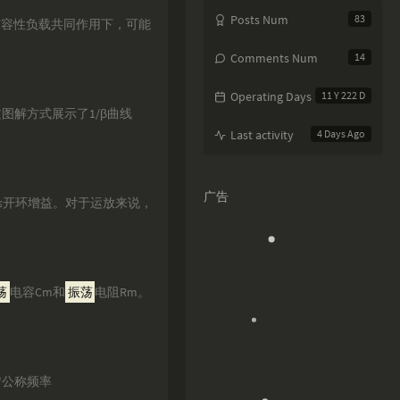
Posts Num
83
与容性负载共同作用下，可能
Comments Num
14
Operating Days
11 Y 222 D
图解方式展示了1/β曲线
Last activity
4 Days Ago
广告
≤开环增益。对于运放来说，
荡
电容Cm和
振荡
电阻Rm。
“公称频率