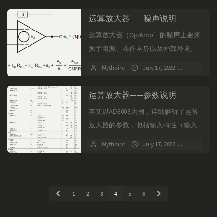
闭环增益，并提供了相...
运算放大器——噪声说明
运算放大器（Op-Amp）的噪声主要来
源于电源、器件本身以及外部环境。
电源噪声可以通过电源抑制比
Mythbird
July 17, 2022
No comm
（PSRR）来分析，器件噪声包括输入
失调电压（Vos）、输...
运算放大器——参数说明
本文以AD8603为例，详细解析了运算
放大器的参数，包括输入特性（输入
失调电压Vos、输入偏置电流Ib、输入
Mythbird
July 17, 2022
No comm
失调电流Ios、输入电容/输入电阻
Cin/Ri...
1
2
3
4
5
6