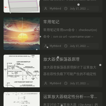
真、瞬态联合仿真和电路联合仿真。
Mythbird
July 17, 2022
No comm
通过设置激励电流和绕线电感线圈的
匝数，可以得到电感的交流阻...
常用笔记
常用笔记常用svn命令： checkout(co)
命令：svn co url --username user --
password password ...
Mythbird
July 17, 2022
No comm
放大器变振荡器原理
放大器变振荡器原理探讨了运算放大
器在容性负载下可能产生的不稳定性
问题。文章首先解释了运算放大器的
Mythbird
July 17, 2022
No comm
输出电阻与容性负载共同作用下，可
能导致电路在特定频率下产生...
运算放大器稳定性分析——零极点设计
本文讨论了运算放大器（Op-Amp）的