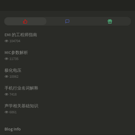
P
L
R
o
a
a
p
t
n
EMI 的工程师指南
u
e
d
浏
104704
l
s
o
览
a
t
m
次
MIC参数解析
数:
r
c
a
浏
11735
a
o
r
览
次
r
m
t
极化电压
数:
t
m
i
浏
10062
i
e
c
览
次
c
n
l
手机行业名词解释
数:
l
t
e
浏
7418
览
e
s
s
次
s
声学相关基础知识
数:
浏
6861
览
次
数:
Blog Info