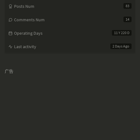
Posts Num
83
Comments Num
14
Operating Days
11 Y 220 D
Last activity
2 Days Ago
广告