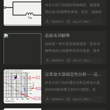
本文介绍了晶振的等效模型、振荡原
理以及5倍频率的来源。首先，晶振的
等效模型包括并联电容C0、振荡电感
Mythbird
July 17, 2022
No comm
Lm、振荡电容Cm和振荡电阻Rm。通
过Python编程...
晶振名词解释
晶振是一种石英晶体振荡器，其名词
解释包括公称频率及容许误差、基本
波振荡及倍频振荡模态、负载电容、
Mythbird
July 17, 2022
No comm
频率对温度稳定性、温度范围、等效
串联阻抗、动态电容及动态电...
运算放大器稳定性分析——运放SPICE模型建立
本文介绍了如何通过分析运算放大器
的BODE图来建立其SPICE模型。首
先，通过观察BODE图中的Aol拐点，
Mythbird
July 17, 2022
No comm
可以确定运放的极点和零点。例如，