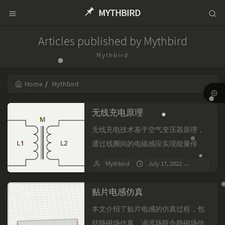
MYTHBIRD
Articles published by Mythbird
Mythbird
Home
Mythbird
无线充电原理
无线充电技术基于空气变压器原理，
通过线圈间的电磁感应实现能量传
输。文章详细分析了无线充电的等效
Mythbird
July 17, 2022
No comm
电路，包括空载和负载状态下的变压
器模型，以及耦合系数对系统性...
贴片电感仿真
本文介绍了贴片电感的仿真过程，包
括静磁场仿真、涡流场联合静磁场仿