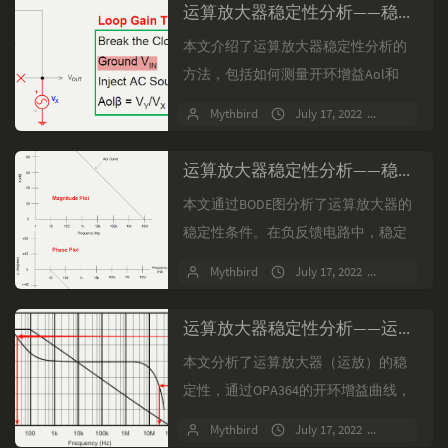
29Hz处的A...
运算放大器稳定性分析——稳定性测试
本文介绍了运算放大器稳定性分析的
方法，包括如何测量开环增益Aol和
β。通过断开反馈回路并进行测试，可
Mythbird
July 17, 2022
No comm
以得到Aolβ的值。在BODE图上，Aolβ
曲线的0d...
运算放大器稳定性分析——稳定性条件
本文通过BODE图分析了运算放大器的
稳定性条件。在负反馈电路中，稳定
性的关键在于闭环增益和相位。当开
Mythbird
July 17, 2022
No comm
环增益与反馈系数的乘积接近-1时，
系统可能产生振荡。为...
运算放大器稳定性分析——运放等效电路
本文分析了运算放大器（运放）的稳
定性，通过OPA364的开环增益曲线，
探讨了运放的等效电路。文章详细讨
Mythbird
July 17, 2022
No comm
论了运放的输入阻抗、输出阻抗以及