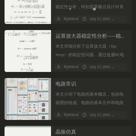
稳定性分析，特别是零极点设计对系
统稳定性的影响。文章首先解释了相
Mythbird
July 17, 2022
No comm
位裕度（PM）的重要性，指出PM应大
于45°以避免振...
运算放大器稳定性分析——稳定性分析
本文详细分析了运算放大器（Op-
Amp）的稳定性问题，通过低通RC电
路的例子解释了极点和零点对增益和
Mythbird
July 17, 2022
No comm
相位的影响。文章探讨了闭环系统的
稳定性，介绍了如何通过...
电路常识
本文介绍了电路的基本概念，包括电
路图的组成、电路的基本元件和电路
的三种状态。文章通过一张电路图示
Mythbird
July 17, 2022
No comm
例，帮助读者理解电路的基础知识。
晶振仿真