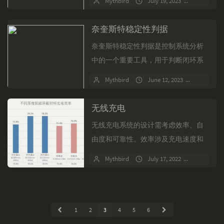
Mythbird
July 19, 2023
关闭评
集和测试集，采样率为500 Hz。文...
奈奎斯特稳定性判据
奈奎斯特稳定性判据是控制系统分析
中的一个重要工具，用于判断闭环系
统的稳定性。该判据基于开环传递函
Mythbird
June 12, 2023
No com
数G(s)H(s)的Nyquist曲线，通过分析曲
线在复平...
无线充电
无线充电系统的设计需考虑效率、自
由度和可靠性。效率涉及充电速度和
温升控制，自由度包括线圈尺寸、充
Mythbird
July 17, 2022
No comm
电自由度和兼容性，可靠性则关注EMI
和异物检测。线圈、磁性...
1
2
3
4
5
6