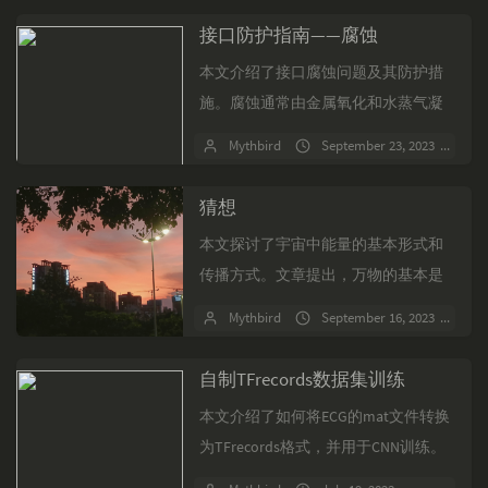
雷涌、开关浪涌、负载突降浪...
接口防护指南——腐蚀
本文介绍了接口腐蚀问题及其防护措
施。腐蚀通常由金属氧化和水蒸气凝
结引起，导致导电性变差和短路。实
Mythbird
September 23, 2023
No
验方法包括泡水、淋雨、双85、6595
等，以评估整机腐蚀防...
猜想
本文探讨了宇宙中能量的基本形式和
传播方式。文章提出，万物的基本是
能量，以弦子的形式在弦空间中振
Mythbird
September 16, 2023
关
荡。光的传播媒介是万有引力场，而
万有引力波与电磁波类似，具有...
自制TFrecords数据集训练
本文介绍了如何将ECG的mat文件转换
为TFrecords格式，并用于CNN训练。
数据集包含1000例心电图，分为训练