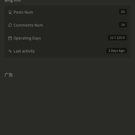
Blog Info
Posts Num
83
Comments Num
14
Operating Days
11 Y 220 D
Last activity
2 Days Ago
广告