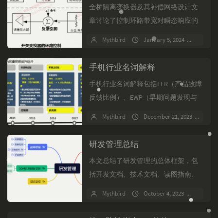
全桥隔离变换器及其补偿网络设计文
章讨论了控制环路带宽对瞬态响应的
影响，强调了交越频率、相位裕量和
Mythbird
January 5, 2024
No c
衰减的重要性。文章介绍了电源输出
的两种控制方式：电流模式和...
手机行业名词解释
手机行业名词解释包括FFR（产品故障
反馈比例）、EWP（早期问题发现与
解决）、NPS（客户净推荐值）、
Mythbird
December 21, 2023
No
PQCT（产品开发质量分析）、
DRB（交付方案评审）...
研发管理总结
本文总结了研发管理的总体框架，包
括开发文档、技术文档、读图指南、
故障管理、ODM供方研发管理等方
Mythbird
October 4, 2023
No co
面。详细阐述了故障描述、影响分
析、更改措施、故障根因分析等...