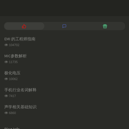
P
L
R
o
a
a
p
t
n
EMI 的工程师指南
u
e
d
浏
104702
l
s
o
览
a
t
m
次
MIC参数解析
数:
r
c
a
浏
11735
a
o
r
览
次
r
m
t
极化电压
数:
t
m
i
浏
10062
i
e
c
览
次
c
n
l
手机行业名词解释
数:
l
t
e
浏
7417
览
e
s
s
次
s
声学相关基础知识
数:
浏
6860
览
次
数: