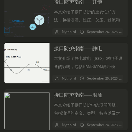
接口防护指南——其他
本文介绍了接口防护的重要性和方
法，包括浪涌、过压、欠压、过流和
反向保护。文章通过图解和实例，详
Mythbird
September 26, 2023
No
细解释了各种保护电路的设计和工作
原理，如过压保护（OVP）和...
接口防护指南——静电
本文介绍了静电放电（ESD）对电子设
备的影响，包括HBM和CDM两种模
型。CDM模型模拟带电器件对地放
Mythbird
September 25, 2023
No
电，上升时间短，电流峰值大，维持
时间短，保护电路难以...
接口防护指南——浪涌
本文介绍了接口防护中的浪涌问题，
包括浪涌的定义、类型、特点以及对
电子设备的影响。浪涌是由雷电、开
Mythbird
September 24, 2023
No
关操作等引起的瞬态高压噪声，分为