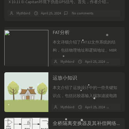
X 10.11 EI Capitan环境下伪造GPS信号。首先，作者介绍...
Mythbird
April 25, 2024
No comments
FAT分析
本文详细介绍了FAT32文件系统的结
构，包括物理地址和逻辑地址、MBR
和DBR、扇区和簇等基本概念，以及
Mythbird
April 25, 2024
No com
FAT32文件系统的各个组成部分，如
MBR、DBR...
运放小知识
本文介绍了运放设计中的一些关键知
识点，包括比较器输入端加滤波电路
以防止误触发，运放反馈端并联电容
Mythbird
April 25, 2024
No com
或RC进行相位调整，差分运放设置偏
置电压以提高动态范围，多...
全桥隔离变换器及其补偿网络设计