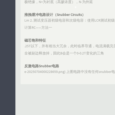
极绝缘，N+为衬底（高掺浓度），N-为外延
推挽缓冲电路设计（Snubber Circuits）
Lm 2. 测试变压器初级电容和次级电容：使用LCR测试初级
计算RC——方法一
磁芯饱和特征
.25T以下，并有相当大冗余，此时临界导通，电流满载完
全被副边释放掉，因此B会是一个0-0.2T变化的三角
反激电路Snubber电路
e-20250704000228659.png) 上图电路中没有任何snubbe