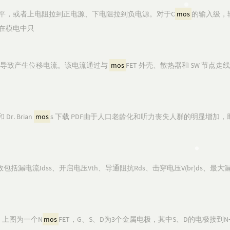
平，或者上电阻拉到正电源、下电阻拉到负电源。对于C
mos
的输入级，
在模电中只
声，从而导致产生位移电流。该电流通过与
mos
FET 外壳、散热器和 SW 节点
r. Brian
mos
s 下载 PDF由于人口老龄化和听力丧失人群的明显增加
括漏电流Idss、开启电压Vth、导通阻抗Rds、击穿电压V(br)ds、最大
 上图为一个N
mos
FET，G、S、D为3个金属电极，其中S、D的电极接到N