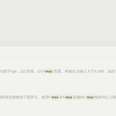
接于high，Q22导通，Q7(P
mos
)导通，有输出;当输入大于8.2V时，稳压
、2。最终模型参数如下图所示。使用P
mos
和N
mos
搭建的C
mos
电路对以上模