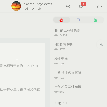
Sacred PlaySecret Place（雨声）
新
- 天逸 / 小欣 / 不识君
1
天堂岛之歌
蕊蕊蕊蕊！
P
L
R
2
Le monde est à toi
o
a
a
p
t
n
EMI 的工程师指南
Les Petits Chanteurs De Saint Marc
3
Salt
Ava Max
u
e
d
浏
104704
l
s
o
4
Naughty
Tim Minchin
览
次
a
t
m
MIC参数解析
5
月亮翻过小山坡
王海颖 / 孙圳翰
数:
r
c
a
浏
11735
a
o
r
览
6
Sacred PlaySecret Place（雨声）
次
r
m
t
极化电压
天逸 / 小欣 / 不识君
数:
t
m
i
浏
10062
管D5相当于导通，Q21的BE
览
i
e
c
次
c
n
l
手机行业名词解释
数:
l
t
e
浏
7419
览
e
s
s
次
s
声学相关基础知识
型进行仿真，电路图和仿真
数:
浏
6862
览
次
Blog Info
数: