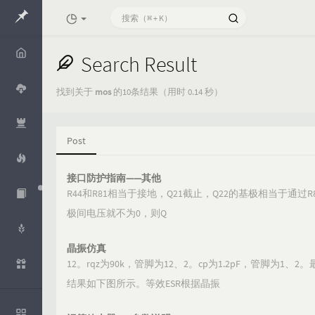
Search Result
Home
找到关于
mos
的10条结果（用时 0.14 秒）
Cloud
Post
Openco
de
接口防护指南——其他
Mythide
R44和R81相当于接地，Q21截止，Q22的基极相当于通过R82
a
极间电压就不为0，则Q
RTD
晶振仿真
Whisper
12。rqz为90k，管脚为12、2。cp为1.2pF，管脚为1
结果如下图所示。等效ESR根据晶振
Aliyun
知识