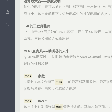
运算放大器——参数说明
到中心电平，也可以通过上电阻和下电阻分压拉到中心电
碎语
Categori
归档
流很小。这里要解析下，运放电路中的补偿电阻的含义，
es
6
Gitee
Login
Pages
EMI 的工程师指南
1
证书
中，由于 SW 节点处的 dv/dt 较高，产生了 CM 噪
Links
6
系统。与转换器输入或输出端
时光机
0
留言板
MEMS麦克风——助听器的未来
ry.MEMS麦克风——助听器的未来转自ANALOGJerad Lewis 和 D
6
显眼的外形和很
11
mos
FET 参数
0
AI摘要：本文介绍了
mos
FET的静态和动态参数。静态参数包
0
参数涉及寄生电容，包括输入电容
0
mos
FET BASIC
这里主要针对增强型
mos
管进行讲解。其结构如下所示。