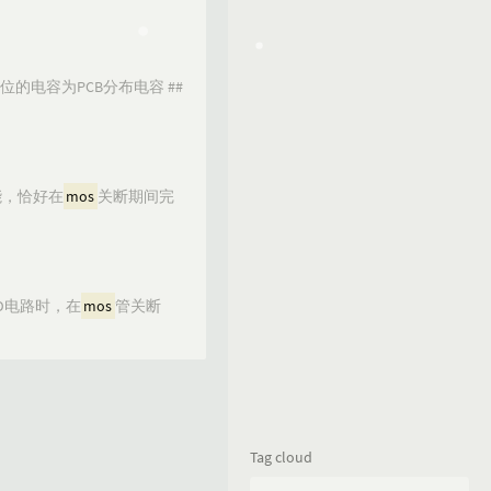
的电容为PCB分布电容 ##
能，恰好在
mos
关断期间完
D电路时，在
mos
管关断
Tag cloud