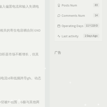
Posts Num
83
输入偏置电流和输入失调电
Comments Num
14
Operating Days
11 Y 220 D
走线相关的寄生电容耦合到 GND
Last activity
2 Days Ago
广告
，助听器市场不断增长，但其
漏电流Id和低频跨导gfs。动态
+切被P-包围，G极与其他两