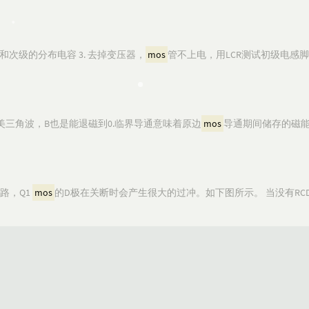
和次级的分布电容 3. 去掉变压器，
mos
管不上电，用LCR测试初级电感脚位
美三角波，B也是能退磁到0.临界导通意味着原边
mos
导通期间储存的磁
r电路，Q1
mos
的D极在关断时会产生很大的过冲。如下图所示。 当没有RC