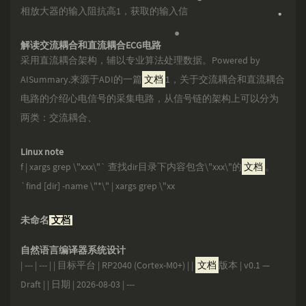
相放大器的输入阻抗高1，获取的输入信
解读交流耦合和直流耦合ECG电路
采用直流耦合架构，辅以专业算法处理数据。Powered by
AISummary.来源于ADI的一篇
文档
1，关于交流耦合和直流耦合
电路的介绍心电信号的采集电路，从信号链的架构上可以分为
两类：交流耦合、
Linux note
f | xargs grep \"xxx\"` 查找dir目录下内容包含\"xxx\"的
文档
。
`find [dir] -name \"*\" | xargs grep \"xx
未命名
文档
自然语言编译器系统设计
| --- | --- | | 目标平台 | RP2040 (Cortex-M0+) | |
文档
版本 | v0.1 —
Draft | | 日期 | 2026-08-03 | ---