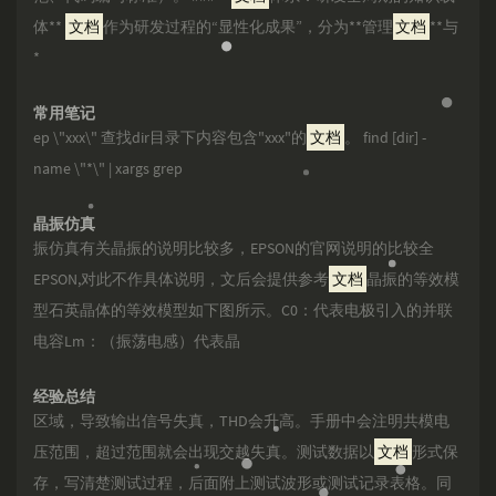
体**
文档
作为研发过程的“显性化成果”，分为**管理
文档
**与
*
常用笔记
ep \"xxx\" 查找dir目录下内容包含"xxx"的
文档
。 find [dir] -
name \"*\" | xargs grep
晶振仿真
振仿真有关晶振的说明比较多，EPSON的官网说明的比较全
EPSON,对此不作具体说明，文后会提供参考
文档
晶振的等效模
型石英晶体的等效模型如下图所示。C0：代表电极引入的并联
电容Lm：（振荡电感）代表晶
经验总结
区域，导致输出信号失真，THD会升高。手册中会注明共模电
压范围，超过范围就会出现交越失真。测试数据以
文档
形式保
存，写清楚测试过程，后面附上测试波形或测试记录表格。同