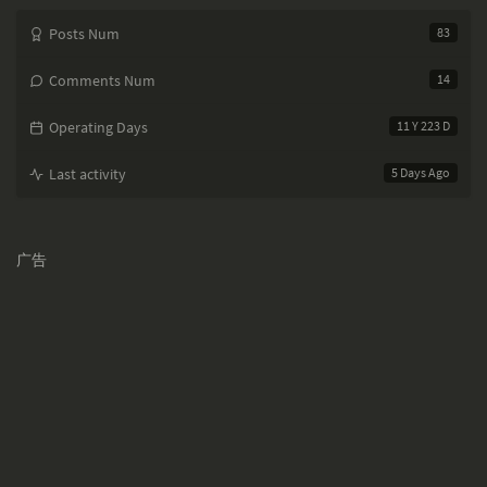
Posts Num
83
Comments Num
14
Operating Days
11 Y 223 D
Last activity
5 Days Ago
广告