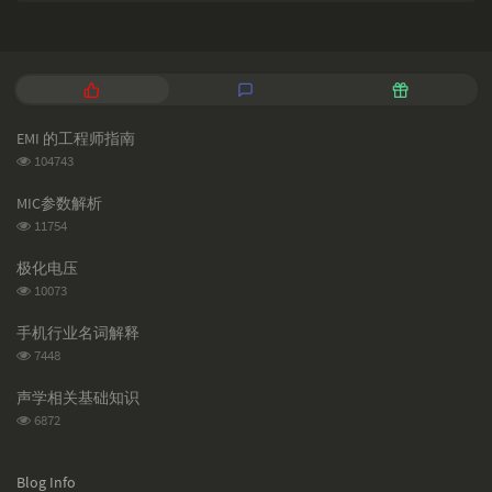
P
L
R
o
a
a
p
t
n
EMI 的工程师指南
u
e
d
浏
104743
l
s
o
览
a
t
m
次
MIC参数解析
数:
r
c
a
浏
11754
a
o
r
览
次
r
m
t
极化电压
数:
t
m
i
浏
10073
i
e
c
览
次
c
n
l
手机行业名词解释
数:
l
t
e
浏
7448
览
e
s
s
次
s
声学相关基础知识
数:
浏
6872
览
次
数:
Blog Info