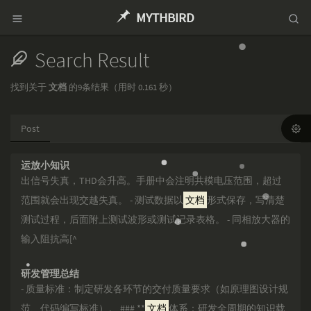
MYTHBIRD
Search Result
找到关于
文档
的9条结果（用时 0.161 秒）
Post
运放小知识
出信号失真，THD会升高。手册中会注明共模电压范围，超过
范围就会出现交越失真。 - 测试数据以
文档
形式保存，写清楚
测试过程，后面附上测试波形或测试记录表格。 - 同相放大器的
输入阻抗高[^
研发管理总结
- 质量标准：制定研发各环节的交付质量要求（如原理图设计规
范、代码编写标准）。 ### **
文档
体系：研发全周期的知识载