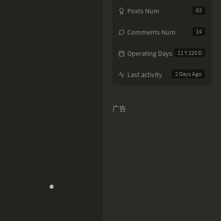
Posts Num
83
Comments Num
14
Operating Days
11 Y 220 D
Last activity
2 Days Ago
广告