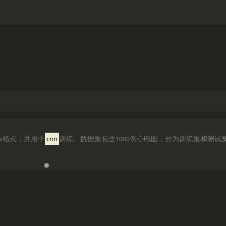
rds格式，并用于
cnn
训练。数据集包含1000例心电图，分为训练集和测试集，