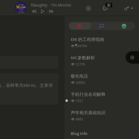
Naughty
新
- Tim Minchin
1
天堂岛之歌
蕊蕊蕊蕊！
P
L
R
2
Le monde est à toi
o
a
a
p
t
n
EMI 的工程师指南
Les Petits Chanteurs De Saint Marc
3
Salt
Ava Max
u
e
d
浏
104704
l
s
o
4
Naughty
Tim Minchin
览
次
a
t
m
MIC参数解析
5
月亮翻过小山坡
王海颖 / 孙圳翰
数:
r
c
a
浏
11735
a
o
r
览
6
Sacred PlaySecret Place（雨声）
次
r
m
t
极化电压
天逸 / 小欣 / 不识君
数:
t
m
i
浏
10062
采样率为500 Hz。文章详
览
i
e
c
次
c
n
l
手机行业名词解释
数:
l
t
e
浏
7417
览
e
s
s
次
s
声学相关基础知识
数:
浏
6861
览
次
Blog Info
数: