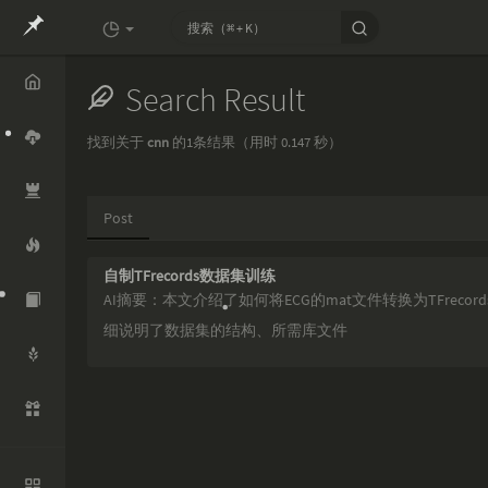
Search Result
Home
找到关于
cnn
的1条结果（用时 0.147 秒）
Cloud
Post
Openco
de
自制TFrecords数据集训练
Mythide
AI摘要：本文介绍了如何将ECG的mat文件转换为TFreco
a
细说明了数据集的结构、所需库文件
RTD
Whisper
Aliyun
知识