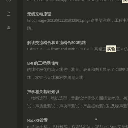
碎语
Categori
归档
无线充电原理
es
finedimage-20210911105932861.png) 这里要注意，工
6
Gitee
Login
Pages
路。
1
证书
Links
解读交流耦合和直流耦合ECG电路
6
时光机
L drive in ECG front end with SPICE ↩ TI 高精度
实验
室 ↩ 
0
留言板
EMI 的工程师指南
6
的线性极化电场天线进行测量。表 6 和图 8 显示了 CISP
线；双锥形天线和对数周期天线
11
0
声学相关基础知识
，物料选型，喇叭选型，音腔设计等多方面综合考虑。初
0
试；声质量测试；声功率测试；产品振动测试以及噪声测
0
HackRF设置
ne Plus手机，飞行模式，仅GPS定位，GPS test App