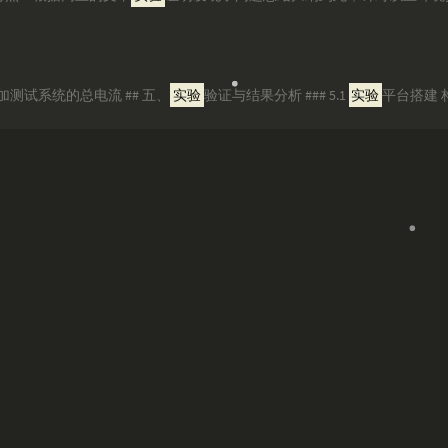
增加测试系统的总电流 ## 五、
实验
验证与结果分析 ### 5.1
实验
平台搭建 构建