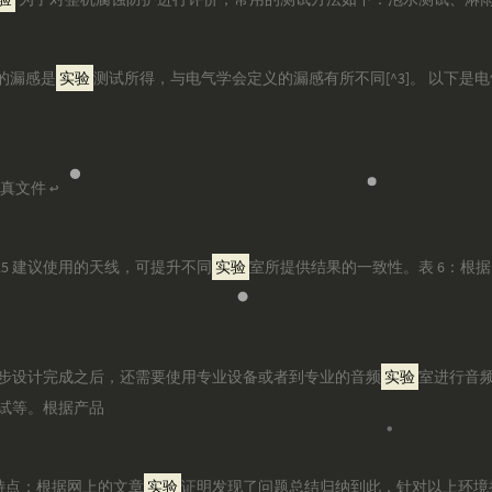
程中的漏感是
实验
测试所得，与电气学会定义的漏感有所不同[^3]。 以下是
仿真文件 ↩
R 25 建议使用的天线，可提升不同
实验
室所提供结果的一致性。表 6：根据 C
步设计完成之后，还需要使用专业设备或者到专业的音频
实验
室进行音
试等。根据产品
 文章特点：根据网上的文章
实验
证明发现了问题总结归纳到此，针对以上环境担保10