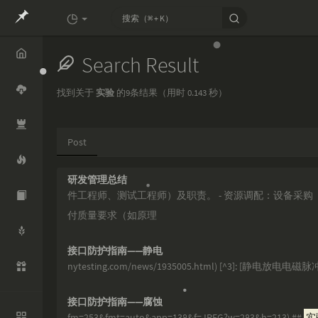
Search Result
Home
找到关于
实验
的9条结果（用时 0.143 秒）
Cloud
Post
Openco
de
研发管理总结
Mythide
件工程师、测试工程师）及职责。 - 资源调配：设备采
a
付质量要求（如原理
RTD
接口防护指南——静电
Whisper
nytesting.com/news/1935005.html) [^3]: [静电放电电磁
Aliyun
接口防护指南——腐蚀
知识
fm=253&fmt=auto&app=138&f=JPEG?w=283&h=213) ##
实