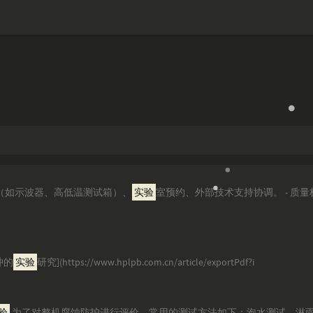
购（如示波器、高低温测试箱）、
实验
室预约、外部技术支持协调。 - 质
脉冲的
实验
研究](https://www.hplpb.com.cn/article/exportPdf?i
验
为了对整机腐蚀防护进行评价，常用的测试方法如下：泡水测试、淋雨测试