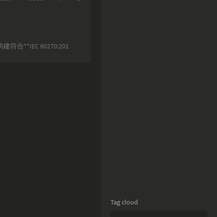
符合**IEC 60270:201
Tag cloud