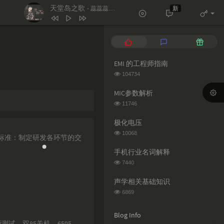
天堂岛之歌
新
- 蕊蕊蕊蕊！
1
天堂岛之歌
蕊蕊蕊蕊！
P
L
R
2
Le monde est à toi
o
a
a
p
t
n
EMI 的工程师指南
Les Petits Chanteurs De Saint Marc
3
Salt
Ava Max
u
e
d
浏
104734
l
s
o
4
Naughty
Tim Minchin
览
次
a
t
m
MIC参数解析
5
月亮翻过小山坡
王海颖 / 孙圳翰
数:
r
c
a
浏
11746
a
o
r
览
6
Sacred PlaySecret Place（雨声）
次
r
m
t
极化电压
天逸 / 小欣 / 不识君
数:
t
m
i
浏
10068
量标准：制定研发各环节的交
览
i
e
c
次
c
n
l
手机行业名词解释
数:
l
t
e
浏
7440
览
e
s
s
次
s
声学相关基础知识
数:
浏
6869
览
次
Blog Info
数:
、双85关机、6595