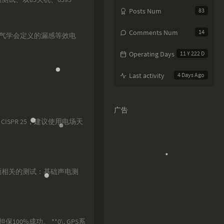
Posts Num
83
Comments Num
14
电气学会定义的漏感等效电
Operating Days
11 Y 222 D
Last activity
4 Days Ago
广告
ISPR 25，建议使用电场天
频相关的测试：基础声电测
0%成功。 **0\. GPS系