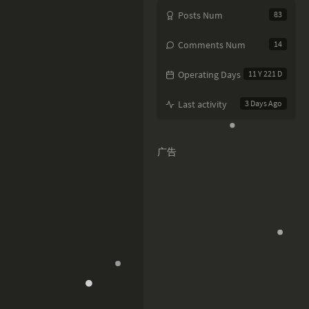
Posts Num
83
Comments Num
14
Operating Days
11 Y 221 D
Last activity
3 Days Ago
广告