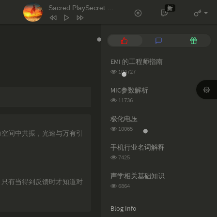
Sacred PlaySecret Place（雨声）
新
- 天逸 / 小欣 / 不识君
1
天堂岛之歌
蕊蕊蕊蕊！
P
L
R
2
Le monde est à toi
o
a
a
p
t
n
EMI 的工程师指南
Les Petits Chanteurs De Saint Marc
3
Salt
Ava Max
u
e
d
浏
104727
l
s
o
4
Naughty
Tim Minchin
览
次
a
t
m
MIC参数解析
5
月亮翻过小山坡
王海颖 / 孙圳翰
数:
r
c
a
浏
11736
a
o
r
览
6
Sacred PlaySecret Place（雨声）
次
r
m
t
极化电压
天逸 / 小欣 / 不识君
数:
t
m
i
浏
10065
力空间中共振，光速与万有引
览
i
e
c
次
c
n
l
手机行业名词解释
数:
l
t
e
浏
7425
览
e
s
s
次
s
声学相关基础知识
，只有当得到反馈时才知道对
数:
浏
6864
览
次
Blog Info
数: