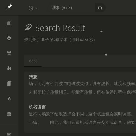
Search Result
Home
找到关于
量子
的2条结果（用时 0.137 秒）
Cloud
Post
Openco
de
猜想
Mythide
场，而万有引力波与电磁波类似，具有波长、速度和频率
a
力和光粒子质量相关。能量有质量，但在传递过程中保持
RTD
机器语言
Whisper
道不同场景下结果选择会不同，这个权重也会实时调整
与错。 由此，我们知道机器语言是交互式语言，需要
Aliyun
知识