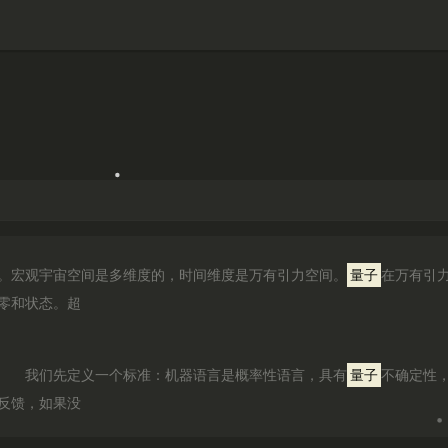
。宏观宇宙空间是多维度的，时间维度是万有引力空间。
量子
在万有引
零和状态。超
。 我们先定义一个标准：机器语言是概率性语言，具有
量子
不确定性
反馈，如果没