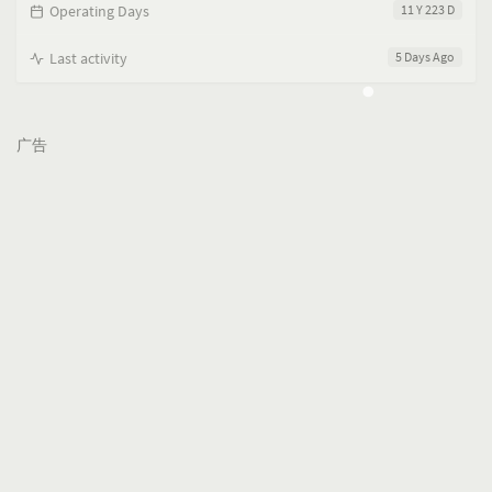
Operating Days
11 Y 223 D
Last activity
5 Days Ago
广告