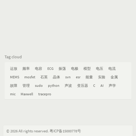
Tag cloud
运放
频率
电容
ECG
振荡
电极
模型
电压
电流
MEMS
mosfet
石英
晶体
svn
esr
能量
实验
金属
故障
管理
sudo
python
声波
变压器
C
AI
声学
mic
Maxwell
tracepro
© 2026 All rights reserved.
粤ICP备15000778号