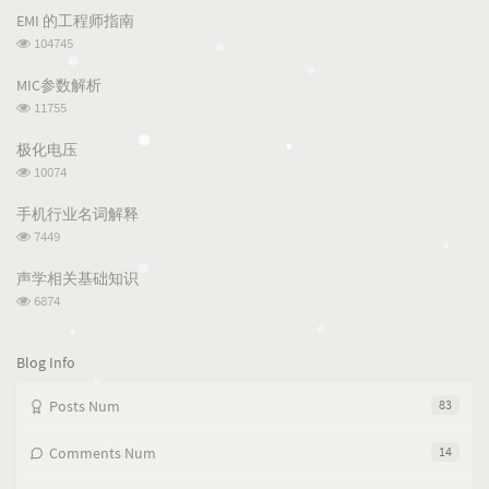
p
t
n
EMI 的工程师指南
u
e
d
浏
104745
l
s
o
览
a
t
m
次
MIC参数解析
数:
r
c
a
浏
11755
a
o
r
览
次
r
m
t
极化电压
数:
t
m
i
浏
10074
i
e
c
览
次
c
n
l
手机行业名词解释
数:
l
t
e
浏
7449
览
e
s
s
次
s
声学相关基础知识
数:
浏
6874
览
次
数:
Blog Info
Posts Num
83
Comments Num
14