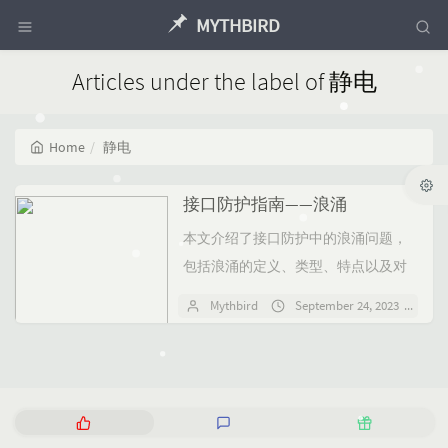
MYTHBIRD
Articles under the label of 静电
Home
静电
接口防护指南——浪涌
本文介绍了接口防护中的浪涌问题，
包括浪涌的定义、类型、特点以及对
电子设备的影响。浪涌是由雷电、开
Mythbird
September 24, 2023
No
关操作等引起的瞬态高压噪声，分为
雷涌、开关浪涌、负载突降浪...
P
L
R
o
a
a