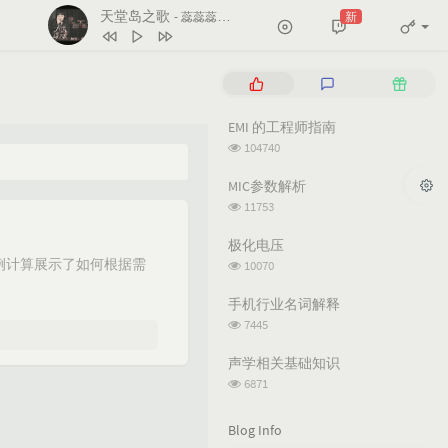
天堂岛之歌
新
- 蕊蕊蕊蕊！
1
天堂岛之歌
蕊蕊蕊蕊！
P
L
R
2
Le monde est à toi
o
a
a
p
t
n
EMI 的工程师指南
Les Petits Chanteurs De Saint Marc
3
Salt
Ava Max
u
e
d
浏
104740
l
s
o
4
Naughty
Tim Minchin
览
次
a
t
m
MIC参数解析
5
月亮翻过小山坡
王海颖 / 孙圳翰
数:
r
c
a
浏
11753
a
o
r
览
6
Sacred PlaySecret Place（雨声）
次
r
m
t
极化电压
天逸 / 小欣 / 不识君
数:
t
m
i
浏
例计算展示了如何根据需
10070
览
i
e
c
次
c
n
l
手机行业名词解释
数:
l
t
e
浏
7445
览
e
s
s
次
s
声学相关基础知识
数:
浏
6871
览
次
Blog Info
数: