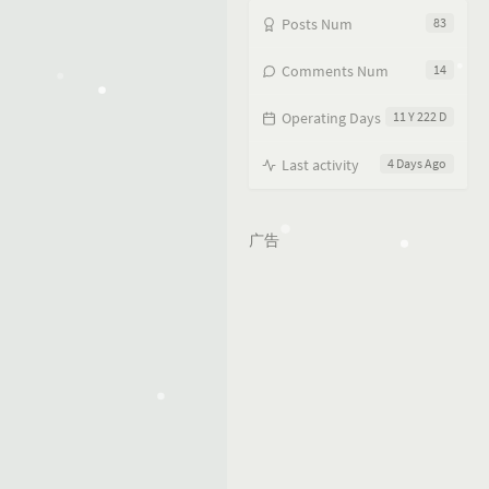
Posts Num
83
Comments Num
14
Operating Days
11 Y 222 D
Last activity
4 Days Ago
广告