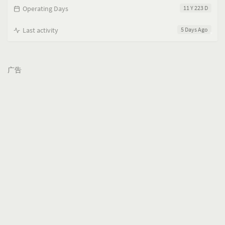
Operating Days
11 Y 223 D
Last activity
5 Days Ago
广告