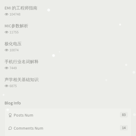
p
t
n
EMI 的工程师指南
u
e
d
浏
104748
l
s
o
览
a
t
m
次
MIC参数解析
数:
r
c
a
浏
11755
a
o
r
览
次
r
m
t
极化电压
数:
t
m
i
浏
10074
i
e
c
览
次
c
n
l
手机行业名词解释
数:
l
t
e
浏
7449
览
e
s
s
次
s
声学相关基础知识
数:
浏
6875
览
次
数:
Blog Info
Posts Num
83
Comments Num
14