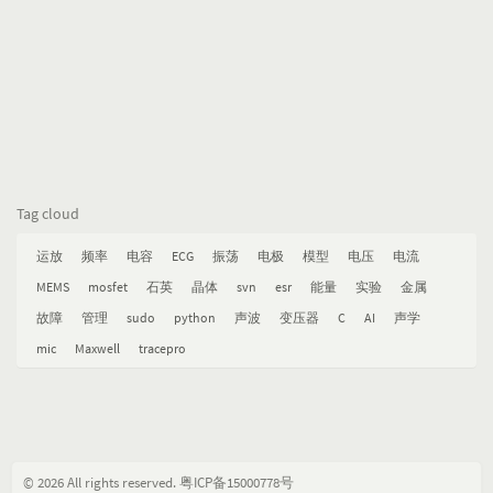
Tag cloud
运放
频率
电容
ECG
振荡
电极
模型
电压
电流
MEMS
mosfet
石英
晶体
svn
esr
能量
实验
金属
故障
管理
sudo
python
声波
变压器
C
AI
声学
mic
Maxwell
tracepro
© 2026 All rights reserved.
粤ICP备15000778号