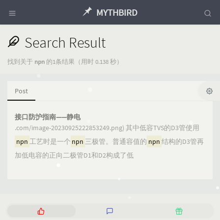
MYTHBIRD
Search Result
找到关于
npn
的1条结果（用时 0.138 秒）
Post
接口防护指南——静电
.com/image-20230925222853249.png) 其中低容TVS的D3管使用
npn
工艺时是一个
npn
三极管。普通容值的
npn
结构的D3管再
加低电容的正向二极管D1和D2构成了低
P
L
R
o
a
a