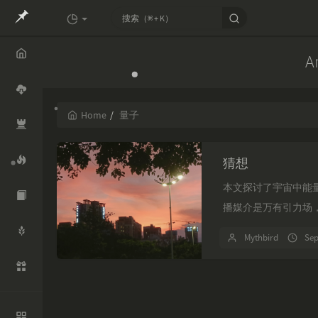
A
Home
Home
量子
Cloud
Openco
猜想
de
本文探讨了宇宙中能
Mythide
a
播媒介是万有引力场，
RTD
Mythbird
Sep
Whisper
Aliyun
知识