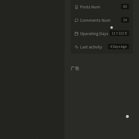
Posts Num
83
Comments Num
14
Operating Days
11 Y 222 D
Last activity
4 Days Ago
广告