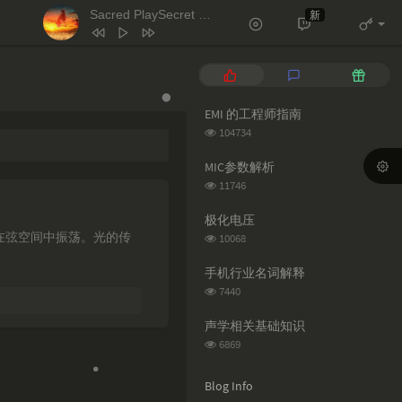
Sacred PlaySecret Place（雨声）
新
- 天逸 / 小欣 / 不识君
1
天堂岛之歌
蕊蕊蕊蕊！
P
L
R
2
Le monde est à toi
o
a
a
p
t
n
EMI 的工程师指南
Les Petits Chanteurs De Saint Marc
3
Salt
Ava Max
u
e
d
浏
104734
l
s
o
4
Naughty
Tim Minchin
览
次
a
t
m
MIC参数解析
5
月亮翻过小山坡
王海颖 / 孙圳翰
数:
r
c
a
浏
11746
a
o
r
览
6
Sacred PlaySecret Place（雨声）
次
r
m
t
极化电压
天逸 / 小欣 / 不识君
数:
t
m
i
浏
在弦空间中振荡。光的传
10068
览
i
e
c
次
c
n
l
手机行业名词解释
数:
l
t
e
浏
7440
览
e
s
s
次
s
声学相关基础知识
数:
浏
6869
览
次
Blog Info
数: