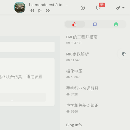
Le monde est à toi
新
- Les Petits Chanteurs De Saint Marc
1
天堂岛之歌
蕊蕊蕊蕊！
P
L
R
2
Le monde est à toi
o
a
a
p
t
n
EMI 的工程师指南
Les Petits Chanteurs De Saint Marc
3
Salt
Ava Max
u
e
d
浏
104730
l
s
o
4
Naughty
Tim Minchin
览
次
a
t
m
MIC参数解析
5
月亮翻过小山坡
王海颖 / 孙圳翰
数:
r
c
a
浏
11742
a
o
r
览
6
Sacred PlaySecret Place（雨声）
次
r
m
t
极化电压
天逸 / 小欣 / 不识君
数:
t
m
i
浏
电路联合仿真。通过设置
10067
览
i
e
c
次
c
n
l
手机行业名词解释
数:
l
t
e
浏
7428
览
e
s
s
次
s
声学相关基础知识
数:
浏
6866
览
次
Blog Info
数: