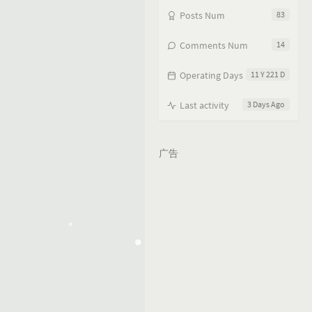
Posts Num
83
Comments Num
14
Operating Days
11 Y 221 D
Last activity
3 Days Ago
广告