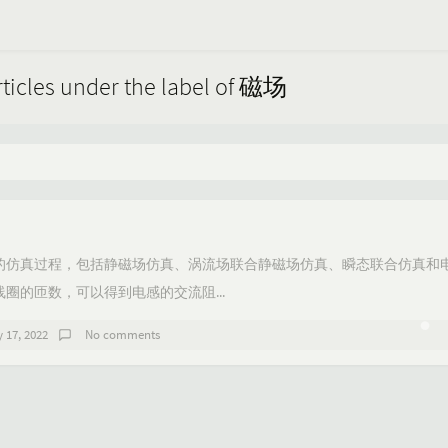
rticles under the label of 磁场
的仿真过程，包括静磁场仿真、涡流场联合静磁场仿真、瞬态联合仿真和
圈的匝数，可以得到电感的交流阻...
y 17, 2022
No comments